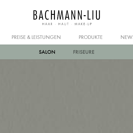
JOBS FÜR FRISEURE
PREISE
HERREN
KOSMETIKER
GUTSCHEIN
QUER- & 
PREISE & LEISTUNGEN
PRODUKTE
NEW
SALON
FRISEURE