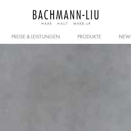
JOBS FÜR FRISEURE
PREISE
SALON
HERREN
KOSMETIKER
FRISEURE
GUTSCHEIN
QUER- & 
PREISE & LEISTUNGEN
PRODUKTE
NEW