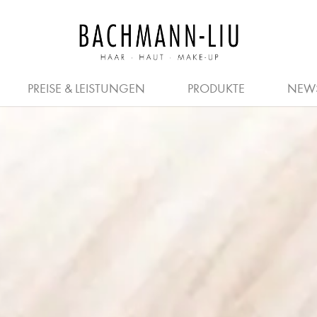
JOBS FÜR FRISEURE
PREISE
SALON
HERREN
KOSMETIKER
FRISEURE
GUTSCHEIN
QUER- & 
PREISE & LEISTUNGEN
PRODUKTE
NEW