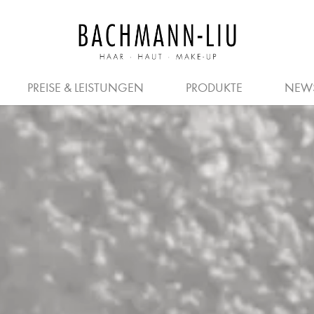
JOBS FÜR FRISEURE
PREISE
SALON
HERREN
KOSMETIKER
FRISEURE
GUTSCHEIN
QUER- & 
PREISE & LEISTUNGEN
PRODUKTE
NEW