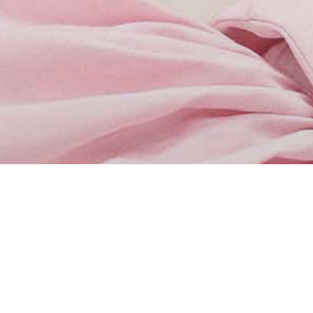
Die Hair Looks der La Biosthétique Academ
La Biosthétique Academy Collection Sprin