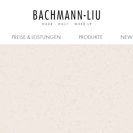
JOBS FÜR FRISEURE
PREISE
SALON
HERREN
KOSMETIKER
FRISEURE
GUTSCHEIN
QUER- & 
PREISE & LEISTUNGEN
PRODUKTE
NEW