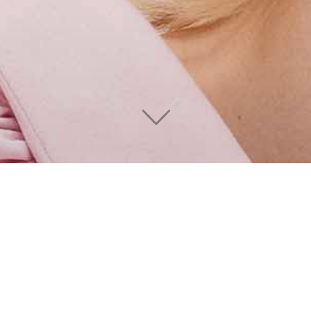
©
Friseur Bachmann-Liu
2020–2026
y Collection Spring-Summer 2022
g-Summer 2022